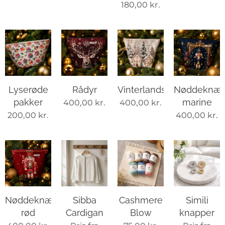
180,00
kr.
Lyserøde
Rådyr
Vinterlandskab
Nøddeknæk
pakker
marine
400,00
kr.
400,00
kr.
200,00
kr.
400,00
kr.
Nøddeknækkeren
Sibba
Cashmere
Simili
rød
Cardigan
Blow
knapper