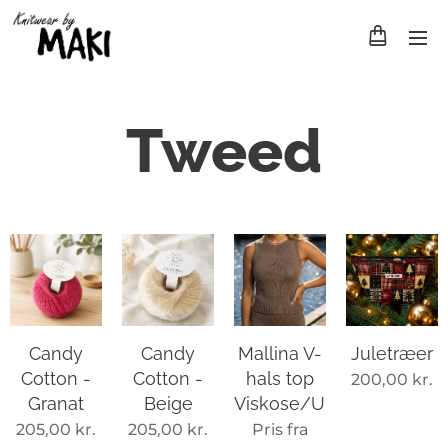
Tweed
Candy
Candy
Mallina V-
Juletræer
Cotton -
Cotton -
hals top
200,00
kr.
Granat
Beige
Viskose/Uld
205,00
kr.
205,00
kr.
Pris fra