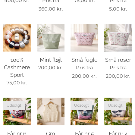
400,00
kr.
Pris fra
75,00
kr.
Pris fra
360,00
kr.
5,00
kr.
100%
Mint fløjl
Små fugle
Små roser
Cashmere
200,00
kr.
Pris fra
Pris fra
Sport
200,00
kr.
200,00
kr.
75,00
kr.
Udsolgt
Udsolgt
Udsolgt
Får nr 6
Gro
Får nr 5
Får nr 4