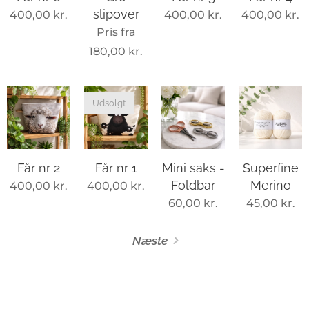
slipover
400,00
kr.
400,00
kr.
400,00
kr.
Pris fra
180,00
kr.
Udsolgt
Får nr 2
Får nr 1
Mini saks -
Superfine
Foldbar
Merino
400,00
kr.
400,00
kr.
60,00
kr.
45,00
kr.
Næste