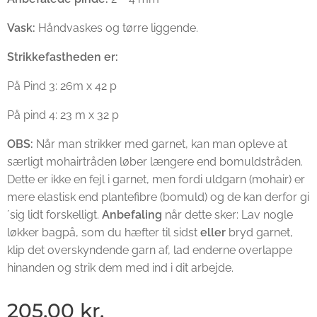
Vask:
Håndvaskes og tørre liggende.
Strikkefastheden er:
På Pind 3: 26m x 42 p
På pind 4: 23 m x 32 p
OBS:
Når man strikker med garnet, kan man opleve at
særligt mohairtråden løber længere end bomuldstråden.
Dette er ikke en fejl i garnet, men fordi uldgarn (mohair) er
mere elastisk end plantefibre (bomuld) og de kan derfor gi
´sig lidt forskelligt.
Anbefaling
når dette sker: Lav nogle
løkker bagpå, som du hæfter til sidst
eller
bryd garnet,
klip det overskyndende garn af, lad enderne overlappe
hinanden og strik dem med ind i dit arbejde.
205,00
kr.