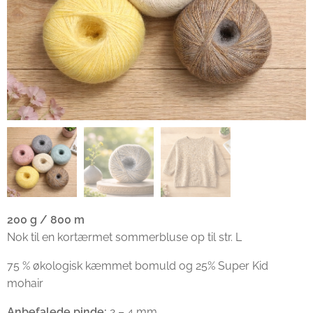
200 g / 800 m
Nok til en kortærmet sommerbluse op til str. L
75 % økologisk kæmmet bomuld og 25% Super Kid
mohair
Anbefalede pinde:
2 – 4 mm