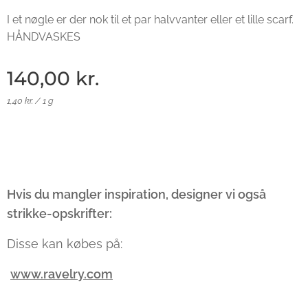
I et nøgle er der nok til et par halvvanter eller et lille scarf.
HÅNDVASKES
140,00
kr.
1,40 kr. / 1 g
Hvis du mangler inspiration, designer vi også
strikke-opskrifter:
Disse kan købes på:
www.ravelry.com