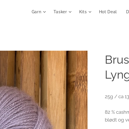
Garn
Tasker
Kits
Hot Deal
D
Brus
Lyng
25g / ca 
82 % cashm
blødt og ve