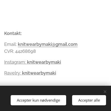
Kontakt:
Email:
knitwearbymaki@gmail.com
CVR: 44268698
Instagram:
knitwearbymaki
Ravelry:
knitwearbymaki
Accepter kun nødvendige
Accepter alle
ies