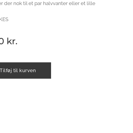
r der nok til et par halvvanter eller et lille
KES
0
kr.
Tilføj til kurven