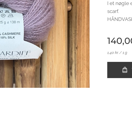
I et nøgle e
scarf.
HÅNDVAS
140,0
1,40 kr. / 1 g