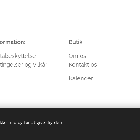
formation:
Butik:
tabeskyttelse
Om os
tingelser og vilkår
Kontakt os
Kalender
ikkerhed og for at give dig den
SK Solutions
bsitet er udarbejdet af og i samarbejde med
Cook